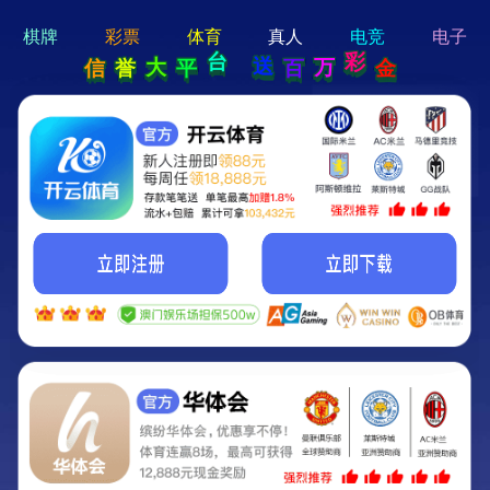
hi 💗
Hey Guys!
我们即将上线啦...