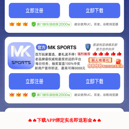
我们的网站正在建设.
它将是非常棒的网站.
更多资料
联系我们!